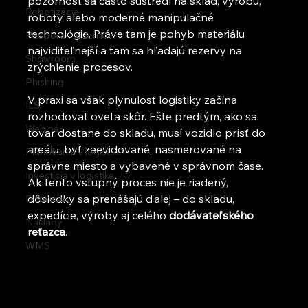
pozornosť sa často sústredí na sklad, výrobu, 
Robotizácia
roboty alebo moderné manipulačné 
technológie. Práve tam je pohyb materiálu 
Podpora študentov
najviditeľnejší a tam sa hľadajú rezervy na 
Showroom
zrýchlenie procesov.
Phishing
V praxi sa však plynulosť logistiky začína 
ILS
rozhodovať oveľa skôr. Ešte predtým, ako sa 
Webinár
tovar dostane do skladu, musí vozidlo prísť do 
areálu, byť zaevidované, nasmerované na 
Plánovanie v logistike
správne miesto a vybavené v správnom čase. 
Investícia v logistike
Ak tento vstupný proces nie je riadený, 
dôsledky sa prenášajú ďalej – do skladu, 
Doprava
expedície, výroby aj celého 
dodávateľského 
Náklady
reťazca
.
WMS