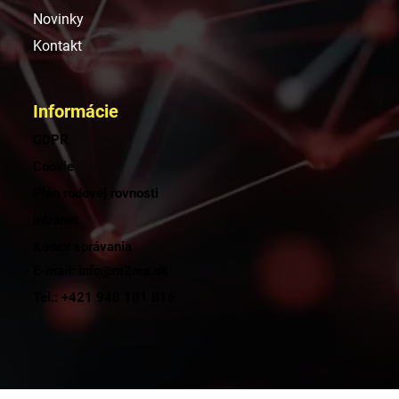
Novinky
Kontakt
Informácie
GDPR
Cookie
Plán rodovej rovnosti
Intranet
Kódex správania
E-mail: info@m2ms.sk
Tel.: +421 948 101 816