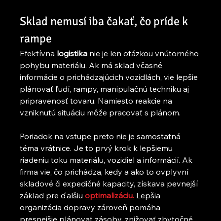
Sklad nemusí iba čakať, čo príde k 
rampe
Efektívna 
logistika
 nie je len otázkou vnútorného 
pohybu materiálu. Ak má sklad včasné 
informácie o prichádzajúcich vozidlách, vie lepšie 
plánovať ľudí, rampy, manipulačnú techniku aj 
pripravenosť tovaru. Namiesto reakcie na 
vzniknutú situáciu môže pracovať s plánom.
Poriadok na vstupe preto nie je samostatná 
téma vrátnice. Je to prvý krok k lepšiemu 
riadeniu toku materiálu, vozidiel a informácií. Ak 
firma vie, čo prichádza, kedy a ako to ovplyvní 
skladové či expedičné kapacity, získava pevnejší 
základ pre ďalšiu 
optimalizáciu.
 Lepšia 
organizácia dopravy zároveň pomáha 
presnejšie plánovať zásoby, znižovať zbytočné 