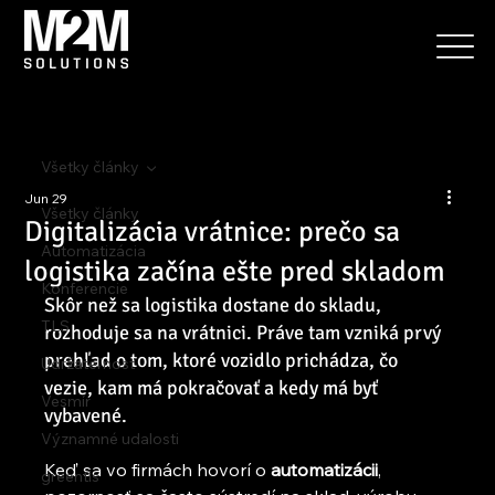
Všetky články
Jun 29
Všetky články
Digitalizácia vrátnice: prečo sa
Automatizácia
logistika začína ešte pred skladom
Konferencie
Skôr než sa logistika dostane do skladu, 
TLS
rozhoduje sa na vrátnici. Práve tam vzniká prvý 
prehľad o tom, ktoré vozidlo prichádza, čo 
Udržateľnosť
vezie, kam má pokračovať a kedy má byť 
Vesmír
vybavené.
Významné udalosti
Keď sa vo firmách hovorí o 
automatizácii
, 
greentls