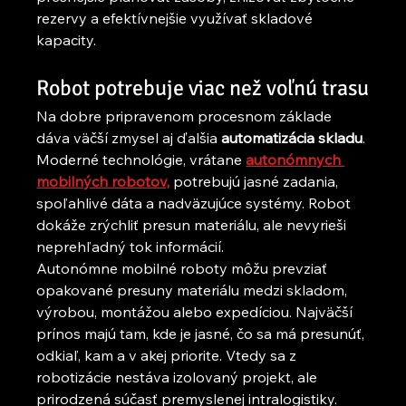
rezervy a efektívnejšie využívať skladové 
kapacity.
Robot potrebuje viac než voľnú trasu
Na dobre pripravenom procesnom základe 
dáva väčší zmysel aj ďalšia 
automatizácia skladu
. 
Moderné technológie, vrátane 
autonómnych 
mobilných robotov,
 potrebujú jasné zadania, 
spoľahlivé dáta a nadväzujúce systémy. Robot 
dokáže zrýchliť presun materiálu, ale nevyrieši 
neprehľadný tok informácií.
Autonómne mobilné roboty môžu prevziať 
opakované presuny materiálu medzi skladom, 
výrobou, montážou alebo expedíciou. Najväčší 
prínos majú tam, kde je jasné, čo sa má presunúť, 
odkiaľ, kam a v akej priorite. Vtedy sa z 
robotizácie nestáva izolovaný projekt, ale 
prirodzená súčasť premyslenej intralogistiky.