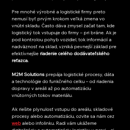
Pre mnohé výrobné a logistické firmy preto 
nemusí byť prvým krokom veľká zmena vo 
vnútri skladu. Často dáva zmysel začať tam, kde 
logistický tok vstupuje do firmy – pri bráne. Ak je 
pod kontrolou pohyb vozidiel, tok informácií a 
nadväznosť na sklad, vzniká pevnejší základ pre 
efektívnejšie 
riadenie celého dodávateľského 
reťazca.
M2M Solutions
 prepája logistické procesy, dáta 
a technológie do funkčného celku – od riadenia 
dopravy v areáli až po automatizáciu 
vnútorných tokov materiálu.
Ak riešite plynulosť vstupu do areálu, skladové 
procesy alebo automatizáciu, ozvite sa nám cez 
web
 alebo infolinku. Radi vám ukážeme 
digitalizáciu a automatizáciu logistiky v praxi – aj 