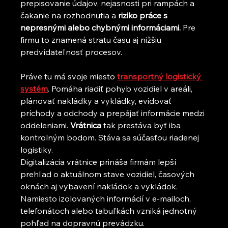
prepisovanie údajov, nejasnosti pri rampách a 
čakanie na rozhodnutia a 
riziko práce s 
nepresnými alebo chybnými informáciami.
 Pre 
firmu to znamená stratu času aj nižšiu 
predvídateľnosť procesov.
Práve tu má svoje miesto 
transportný logistický 
systém
. Pomáha riadiť pohyb vozidiel v areáli, 
plánovať nakládky a vykládky, evidovať 
príchody a odchody a prepájať informácie medzi 
oddeleniami. 
Vrátnica
 tak prestáva byť iba 
kontrolným bodom. Stáva sa súčasťou riadenej 
logistiky.
Digitalizácia vrátnice prináša firmám lepší 
prehľad o aktuálnom stave vozidiel, časových 
oknách aj vybavení nakládok a vykládok. 
Namiesto izolovaných informácií v e-mailoch, 
telefonátoch alebo tabuľkách vzniká jednotný 
pohľad na dopravnú prevádzku.