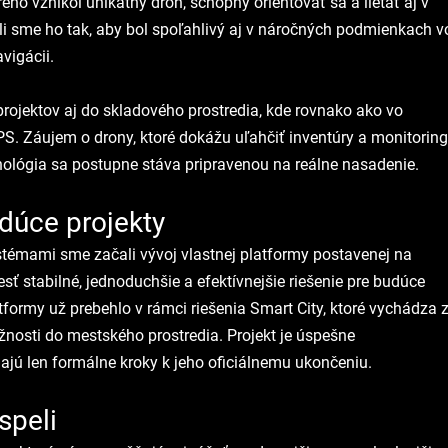
rého vznikol unikátny dron, schopný orientovať sa a lietať aj v 
li sme ho tak, aby bol spoľahlivý aj v náročných podmienkach v
vigácii.
ojektov aj do skladového prostredia, kde rovnako ako vo 
S. Záujem o drony, ktoré dokážu uľahčiť inventúry a monitoring
chnológia sa postupne stáva pripravenou na reálne nasadenie.
dúce projekty
témami sme začali vývoj vlastnej platformy postavenej na 
esť stabilné, jednoduchšie a efektívnejšie riešenie pre budúce 
atformy už prebehlo v rámci riešenia Smart City, ktoré vychádza z
nosti do mestského prostredia. Projekt je úspešne 
ú len formálne kroky k jeho oficiálnemu ukončeniu.
speli