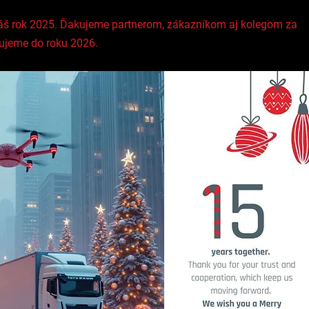
 náš rok 2025. Ďakujeme partnerom, zákazníkom aj kolegom za 
ujeme do roku 2026.