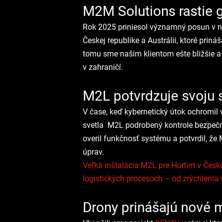
M2M Solutions rastie 
Rok 2025 priniesol významný posun v 
Českej republike a Austrálii, ktoré prin
tomu sme našim klientom ešte bližšie a
v zahraničí.
M2L potvrdzuje svoju 
V čase, keď kybernetický útok ochromil
svetla  M2L podrobený kontrole bezpečn
overil funkčnosť systému a potvrdil, ž
úprav.
Veľká inštalácia M2L pre Hortim v Česk
logistických procesoch – od zrýchlenia
Drony prinášajú nové 