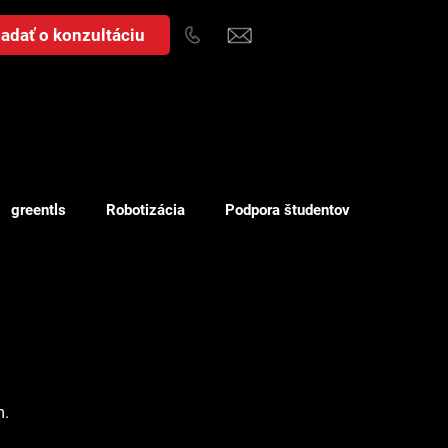
adať o konzultáciu
greentls
Robotizácia
Podpora študentov
Náklady
WMS
m.