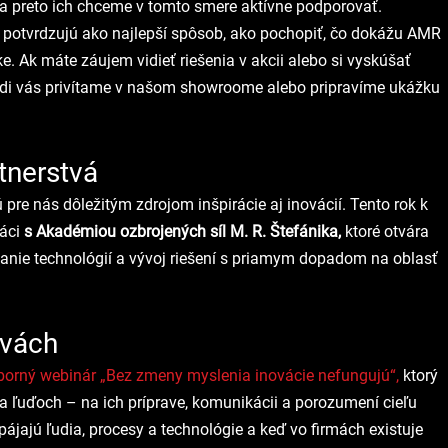
a preto ich chceme v tomto smere aktívne podporovať.
otvrdzujú ako najlepší spôsob, ako pochopiť, čo dokážu AMR 
e. Ak máte záujem vidieť riešenia v akcii alebo si vyskúšať 
di vás privítame v našom showroome alebo pripravíme ukážku 
tnerstvá
pre nás dôležitým zdrojom inšpirácie aj inovácií. Tento rok k 
áci 
s Akadémiou ozbrojených síl M. R. Štefánika,
 ktoré otvára 
anie technológií a vývoj riešení s priamym dopadom na oblasť 
avách
orný webinár „Bez zmeny myslenia inovácie nefungujú“,
 ktorý 
na ľuďoch – na ich príprave, komunikácii a porozumení cieľu 
ájajú ľudia, procesy a technológie a keď vo firmách existuje 