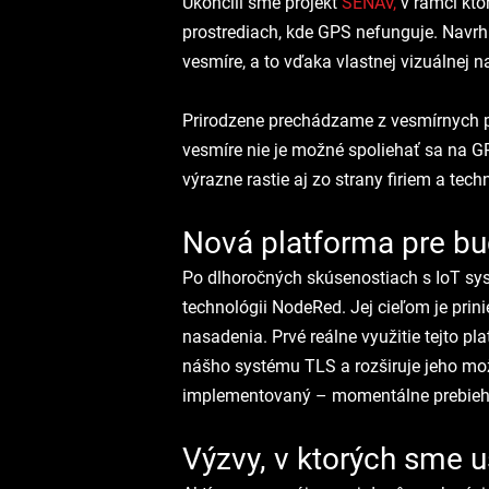
Ukončili sme projekt 
SENAV,
 v rámci kto
prostrediach, kde GPS nefunguje. Navrh
vesmíre, a to vďaka vlastnej vizuálnej na
Prirodzene prechádzame z vesmírnych pr
vesmíre nie je možné spoliehať sa na GP
výrazne rastie aj zo strany firiem a te
Nová platforma pre bu
Po dlhoročných skúsenostiach s IoT sys
technológii NodeRed. Jej cieľom je prini
nasadenia. Prvé reálne využitie tejto pl
nášho systému TLS a rozširuje jeho mož
implementovaný – momentálne prebiehaj
Výzvy, v ktorých sme u