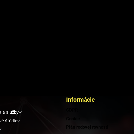
Informácie
namné udalosti v roku
Významné udalosti 
4
2023
GDPR
a a služby
Cookie
vé štúdie
Plán rodovej rovnosti