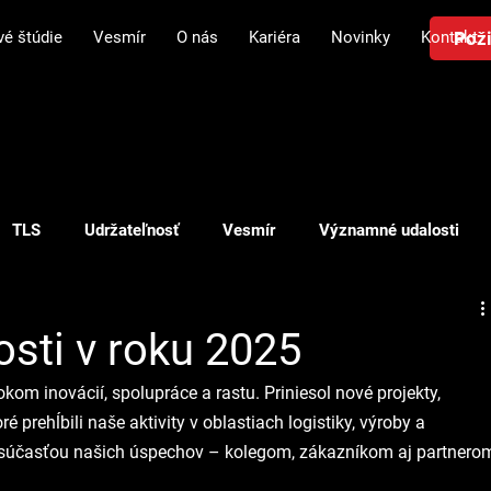
Poži
vé štúdie
Vesmír
O nás
Kariéra
Novinky
Kontakt
TLS
Udržateľnosť
Vesmír
Významné udalosti
Plánovanie v logistike
Investícia v logistike
Doprava
sti v roku 2025
om inovácií, spolupráce a rastu. Priniesol nové projekty, 
é prehĺbili naše aktivity v oblastiach logistiky, výroby a 
 súčasťou našich úspechov – kolegom, zákazníkom aj partnero