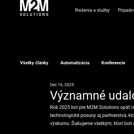
Riešenia a služby
Prípado
Všetky články
Automatizácia
Konferencie
Dec 16, 2025
Showroom
Phishing
ILS
Webinár
Významné udalo
Rok 2025 bol pre M2M Solutions opäť rok
technologické posuny aj partnerstvá, ktor
výskumu. Ďakujeme všetkým, ktorí boli