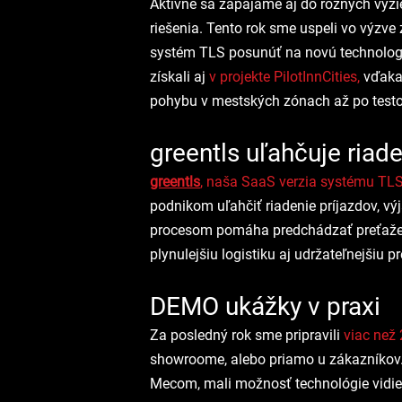
Aktívne sa zapájame aj do rôznych výzi
riešenia. Tento rok sme uspeli vo výzv
systém TLS posunúť na novú technologi
získali aj 
v projekte PilotInnCities,
 vďaka
pohybu v mestských zónach až po testov
greentls uľahčuje riad
greentls
, naša SaaS verzia systému TLS
podnikom uľahčiť riadenie príjazdov, v
procesom pomáha predchádzať preťaženi
plynulejšiu logistiku aj udržateľnejšiu p
DEMO ukážky v praxi
Za posledný rok sme pripravili
 viac než
showroome, alebo priamo u zákazníkov. 
Mecom, mali možnosť technológie vidieť a