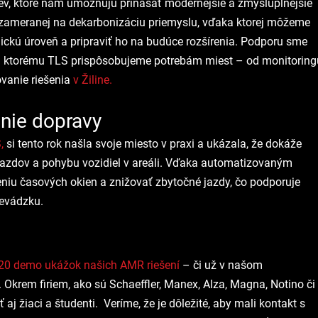
ev, ktoré nám umožňujú prinášať modernejšie a zmysluplnejšie 
e zameranej na dekarbonizáciu priemyslu, vďaka ktorej môžeme 
ckú úroveň a pripraviť ho na budúce rozšírenia. Podporu sme 
 ktorému TLS prispôsobujeme potrebám miest – od monitoring
anie riešenia 
v Žiline.
enie dopravy
,
 si tento rok našla svoje miesto v praxi a ukázala, že dokáže 
ýjazdov a pohybu vozidiel v areáli. Vďaka automatizovaným 
u časových okien a znižovať zbytočné jazdy, čo podporuje 
revádzku.
 20 demo ukážok našich AMR riešení 
– či už v našom 
Okrem firiem, ako sú Schaeffler, Manex, Alza, Magna, Notino či
j žiaci a študenti.  Veríme, že je dôležité, aby mali kontakt s 