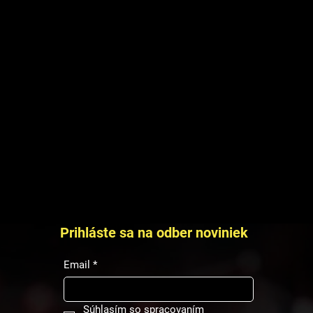
Prihláste sa na odber noviniek
v roku
Email
*
Súhlasím so spracovaním 