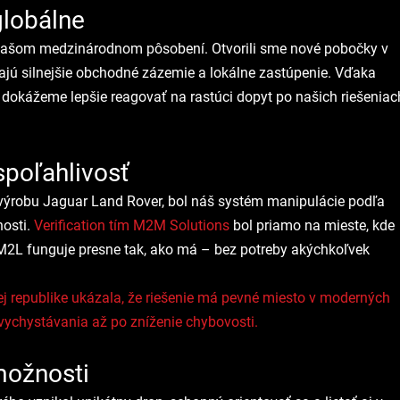
globálne
našom medzinárodnom pôsobení. Otvorili sme nové pobočky v 
ášajú silnejšie obchodné zázemie a lokálne zastúpenie. Vďaka 
 dokážeme lepšie reagovať na rastúci dopyt po našich riešeniac
spoľahlivosť
 výrobu Jaguar Land Rover, bol náš systém manipulácie podľa 
osti. 
Verification tím M2M Solutions
 bol priamo na mieste, kde 
e M2L funguje presne tak, ako má – bez potreby akýchkoľvek 
ej republike ukázala, že riešenie má pevné miesto v moderných 
 vychystávania až po zníženie chybovosti.
možnosti