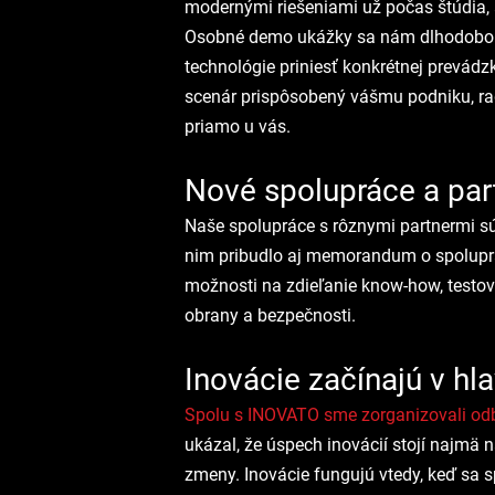
modernými riešeniami už počas štúdia, 
Osobné demo ukážky sa nám dlhodobo p
technológie priniesť konkrétnej prevádzk
scenár prispôsobený vášmu podniku, ra
priamo u vás.
Nové spolupráce a par
Naše spolupráce s rôznymi partnermi sú 
nim pribudlo aj memorandum o spolupr
možnosti na zdieľanie know-how, testov
obrany a bezpečnosti.
Inovácie začínajú v hl
Spolu s INOVATO sme zorganizovali odb
ukázal, že úspech inovácií stojí najmä 
zmeny. Inovácie fungujú vtedy, keď sa sp