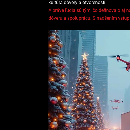
kultúra dôvery a otvorenosti.
A práve ľudia sú tým, čo definovalo aj
dôveru a spoluprácu. S nadšením vstup