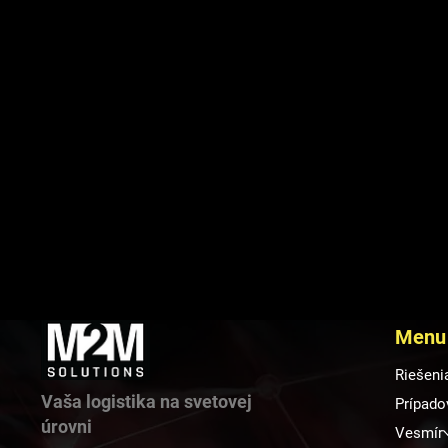
Menu
Slovenské firmy vedia
Výz
inovovať, no musia sa naučiť
202
Riešeni
lepšie predať svoje
Vaša logistika na svetovej
Prípado
technológie
úrovni
Vesmír