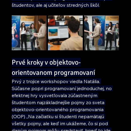
študentov, ale aj učiteľov stredných škôl.
Prvé kroky v objektovo-
orientovanom programovaní
Prvý z trojice workshopov viedla Natália. 
Súčasne popri programovaní jednoduchej, no 
efektnej hry vysvetľovala zúčastneným 
študentom najzákladnejšie pojmy zo sveta 
objektovo-orientovaného programovania 
(OOP) ,,Na začiatku si študenti nepamätajú 
všetky pojmy, ale keď im ukážeme, čo si pod 
daným pojmom môžu predstaviť, hneď to ide 