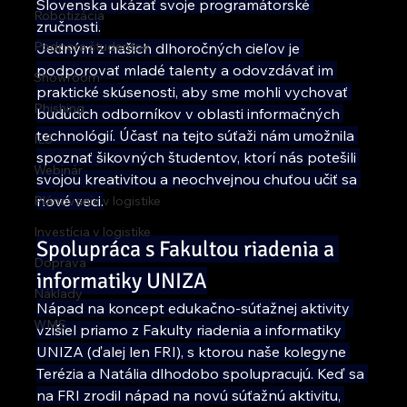
Slovenska ukázať svoje programátorské 
Robotizácia
zručnosti.
Podpora študentov
Jedným z našich dlhoročných cieľov je 
podporovať mladé talenty a odovzdávať im 
Showroom
praktické skúsenosti, aby sme mohli vychovať 
Phishing
budúcich odborníkov v oblasti informačných 
technológií. Účasť na tejto súťaži nám umožnila 
ILS
spoznať šikovných študentov, ktorí nás potešili 
Webinár
svojou kreativitou a neochvejnou chuťou učiť sa 
nové veci.
Plánovanie v logistike
Investícia v logistike
Spolupráca s Fakultou riadenia a 
Doprava
informatiky UNIZA
Náklady
Nápad na koncept edukačno-súťažnej aktivity 
WMS
vzišiel priamo z Fakulty riadenia a informatiky 
UNIZA (ďalej len FRI), s ktorou naše kolegyne 
Terézia a Natália dlhodobo spolupracujú. Keď sa 
na FRI zrodil nápad na novú súťažnú aktivitu, 