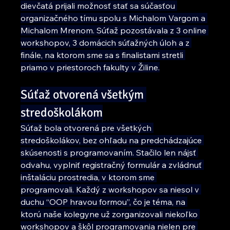
dievčatá prijali možnosť stať sa súčasťou 
organizačného tímu spolu s Michalom Vargom a 
Michalom Mrenom. Súťaž pozostávala z 3 online 
workshopov, 3 domácich súťažných úloh a z 
finále, na ktorom sme sa s finalistami stretli 
priamo v priestoroch fakulty v Žiline.
Súťaž otvorená všetkým 
stredoškolákom
Súťaž bola otvorená pre všetkých 
stredoškolákov, bez ohľadu na predchádzajúce 
skúsenosti s programovaním. Stačilo len nájsť 
odvahu, vyplniť registračný formulár a zvládnuť 
inštaláciu prostredia, v ktorom sme 
programovali. Každý z workshopov sa niesol v 
duchu “OOP hravou formou”, čo je téma, na 
ktorú naše kolegyne už zorganizovali niekoľko 
workshopov a škôl programovania nielen pre 