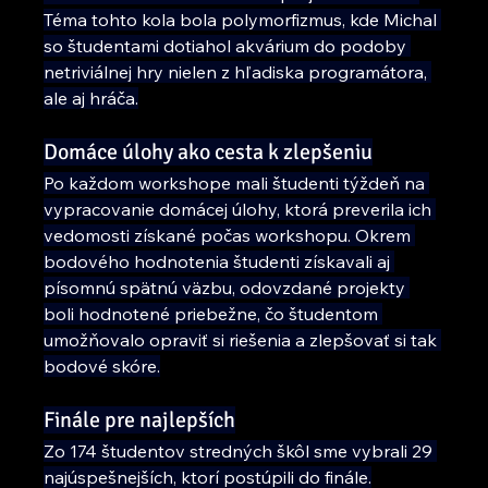
Téma tohto kola bola polymorfizmus, kde Michal 
so študentami dotiahol akvárium do podoby 
netriviálnej hry nielen z hľadiska programátora, 
ale aj hráča.
Domáce úlohy ako cesta k zlepšeniu
Po každom workshope mali študenti týždeň na 
vypracovanie domácej úlohy, ktorá preverila ich 
vedomosti získané počas workshopu. Okrem 
bodového hodnotenia študenti získavali aj 
písomnú spätnú väzbu, odovzdané projekty 
boli hodnotené priebežne, čo študentom 
umožňovalo opraviť si riešenia a zlepšovať si tak 
bodové skóre.
Finále pre najlepších
Zo 174 študentov stredných škôl sme vybrali 29 
najúspešnejších, ktorí postúpili do finále.