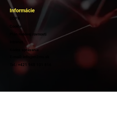
Informácie
GDPR
Cookie
Plán rodovej rovnosti
Intranet
Kódex správania
E-mail: info@m2ms.sk
Tel.: +421 948 101 816