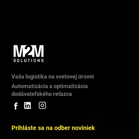
Vaša logistika na svetovej úrovni
Automatizácia a optimalizácia
Podpora študentov cez súťaže, partnerstvá a
dodávateľského reťazca
mentoring
Prihláste sa na odber noviniek