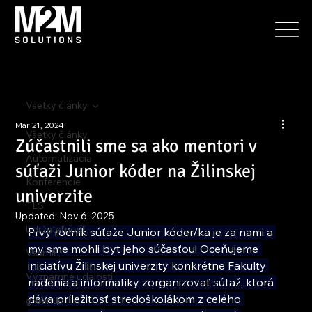
Všetky články
Mar 21, 2024
Všetky články
Zúčastnili sme sa ako mentori v
Automatizácia
súťaži Junior kóder na Žilinskej
Konferencie
univerzite
TLS
Updated:
Nov 6, 2025
Udržateľnosť
Prvý ročník súťaže Junior kóder/ka je za nami a 
my sme mohli byt jeho súčasťou! Oceňujeme 
Vesmír
iniciatívu Žilinskej univerzity konkrétne Fakulty 
Významné udalosti
riadenia a informatiky zorganizovať súťaž, ktorá 
dáva príležitosť stredoškolákom z celého 
greentls