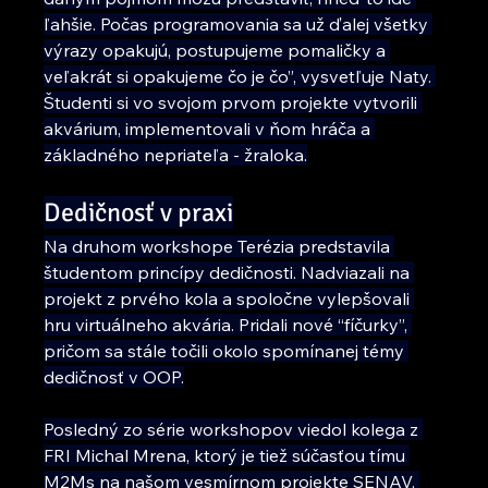
ľahšie. Počas programovania sa už ďalej všetky 
výrazy opakujú, postupujeme pomaličky a 
veľakrát si opakujeme čo je čo”, vysvetľuje Naty. 
Študenti si vo svojom prvom projekte vytvorili 
akvárium, implementovali v ňom hráča a 
základného nepriateľa - žraloka.
Dedičnosť v praxi
Na druhom workshope Terézia predstavila 
študentom princípy dedičnosti. Nadviazali na 
projekt z prvého kola a spoločne vylepšovali 
hru virtuálneho akvária. Pridali nové “fíčurky”, 
pričom sa stále točili okolo spomínanej témy 
dedičnosť v OOP.
Posledný zo série workshopov viedol kolega z 
FRI Michal Mrena, ktorý je tiež súčasťou tímu 
M2Ms na našom vesmírnom projekte SENAV. 