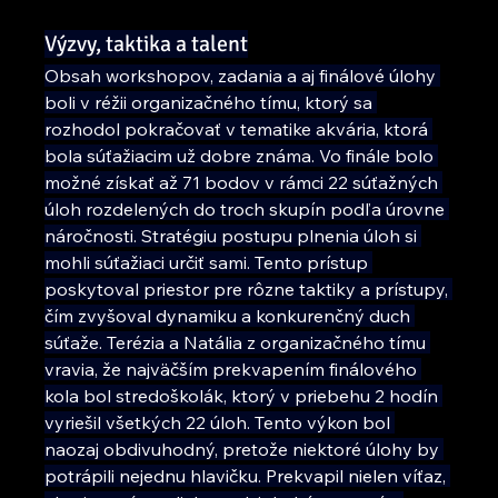
Výzvy, taktika a talent
Obsah workshopov, zadania a aj finálové úlohy 
boli v réžii organizačného tímu, ktorý sa 
rozhodol pokračovať v tematike akvária, ktorá 
bola súťažiacim už dobre známa. Vo finále bolo 
možné získať až 71 bodov v rámci 22 súťažných 
úloh rozdelených do troch skupín podľa úrovne 
náročnosti. Stratégiu postupu plnenia úloh si 
mohli súťažiaci určiť sami. Tento prístup 
poskytoval priestor pre rôzne taktiky a prístupy, 
čím zvyšoval dynamiku a konkurenčný duch 
súťaže. Terézia a Natália z organizačného tímu 
vravia, že najväčším prekvapením finálového 
kola bol stredoškolák, ktorý v priebehu 2 hodín 
vyriešil všetkých 22 úloh. Tento výkon bol 
naozaj obdivuhodný, pretože niektoré úlohy by 
potrápili nejednu hlavičku. Prekvapil nielen víťaz, 