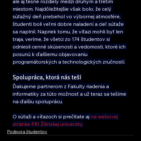
ale aj tesné rozdiely medzi druhým a tretím 
miestom. Najdôležitejšie však bolo, že celý 
súťažný deň prebehol vo výbornej atmosfére, 
študenti boli veľmi dobre naladení a cieľ súťaže 
sa naplnil. Napriek tomu, že víťazi mohli byť len 
traja, veríme, že všetci zo 174 študentov si 
odniesli cenné skúsenosti a vedomosti, ktoré ich 
posunú k ďalšiemu objavovaniu 
programátorských a technologických zručností.
Spolupráca, ktorá nás teší
Ďakujeme partnerom z Fakulty riadenia a 
informatiky za túto možnosť a už teraz sa tešíme 
na ďalšiu spoluprácu.
O súťaži a víťazoch si prečítate aj 
na webovej 
stránke FRI Žilinskej univerzity
.
Podpora študentov