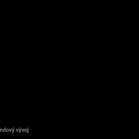
rojektu
Vedecká cloudová platforma
tneri
University of Oxford, Diamond Light Source
M Solutions
Frontendový vývoj
lasť
Objavovanie liekov, röntgenová kryštalografia
ndový vývoj