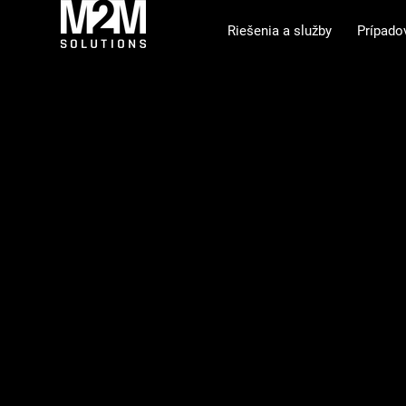
Riešenia a služby
Prípado
INOVÁCIE — VEDA A OBJAVOVANIE LIEKOV
Kód od M2M
pomáha hľad
Fragalysis je cloudová platforma na fragment-based skrí
Light Source a M2M Solutions. Náš tím do nej prispiev