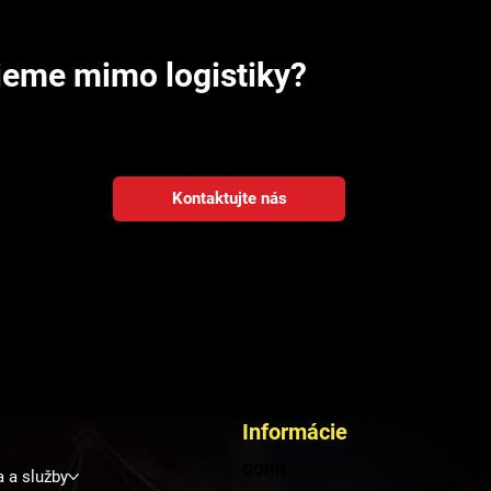
jeme mimo logistiky?
aj o tom, ako sa dá vývojárska kapacita M2M zapojiť do podobných 
Kontaktujte nás
Informácie
GDPR
a a služby