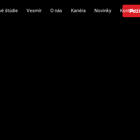
Poži
vé štúdie
Vesmír
O nás
Kariéra
Novinky
Kontakt
 Solutions,
kt
ať nové lieky
ning chemických zlúčenín, ktorú spoločne vyvíjajú University of O
a frontendovým vývojom.