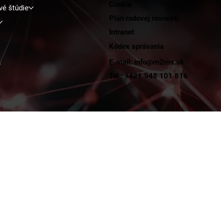
Cookie
vé štúdie
Plán rodovej rovnosti
Intranet
Kódex správania
E-mail: info@m2ms.sk
y
Tel.: +421 948 101 816