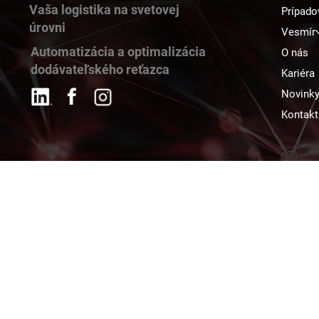
Vaša logistika na svetovej
Prípado
úrovni
Vesmír
Automatizácia a optimalizácia
O nás
dodávateľského reťazca
Kariéra
Novink
Kontakt