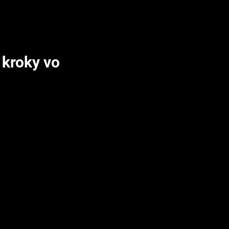
 kroky vo
 analyzovať tisíce
kríningu fragmentov a
ania obrovského
áciu, kde sú výsledky
i hľadaní nových liečiv
eľový proteín a majú
FRAGALY