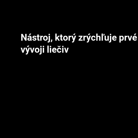
Nástroj, ktorý zrýchľuje prvé
vývoji liečiv
Fragalysis je cloudová platforma, ktorá vedcom umožňuje
chemických zlúčenín rýchlo a efektívne — kombináciou s
röntgenovej kryštalografie. Namiesto ručného prehľadáv
množstva dát majú výskumníci k dispozícii webovú aplik
okamžite dostupné a porovnateľné.
Cieľom platformy je urýchliť najskorší, najpomalší krok pr
— identifikáciu, ktoré chemické fragmenty sa viažu na ci
teda potenciál stať sa základom nového lieku.