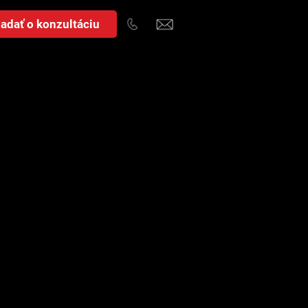
adať o konzultáciu
orý
xford, Diamond