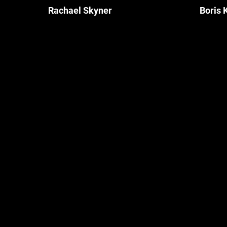
Rachael Skyner
Boris 
ová
Diamond Light Source —
M2M Sol
ových
automatizované spracovanie dát