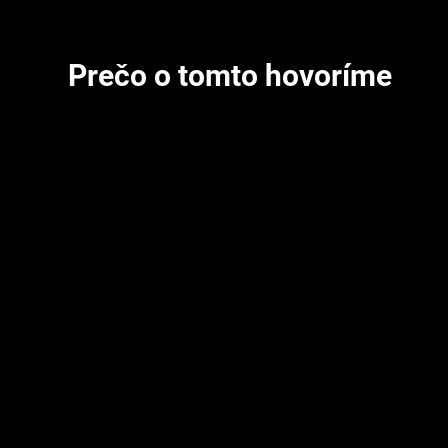
Prečo o tomto hovoríme
Ukazuje, že tím M2M dokáže pôsobiť aj mimo klasickej s
výrobnej logistiky — v prostredí medzinárodného akade
výskumu.
Je to dôkaz technickej hĺbky pre partnerov a klientov, k
Solutions ako širšieho digitalizačného partnera, nie len
či M2L.
Pre kandidátov na vývojárske pozície je to konkrétny prík
má reálny dopad na vedecký výskum.