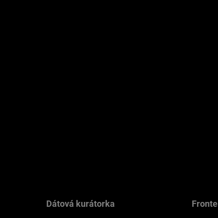
tickým partnerom v
Typ p
orí zabezpečujú
Par
Rola M2
Ob
orností — akademického výskumu, správy vedeckých dát a
ločnosť Janssen (Johnson & Johnson) spolu s ďalšími sponzormi
Dátová kurátorka
Fronte