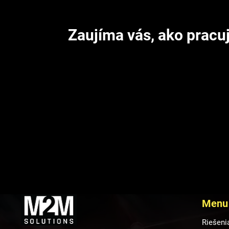
Zaujíma vás, ako pracu
Radi porozprávame viac o tíme, technológiách 
Menu
Riešeni