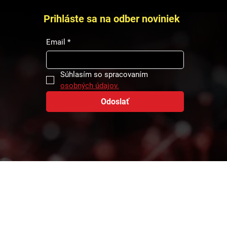
Prihláste sa na odber noviniek
Email
*
Súhlasím so spracovaním 
osobných údajov.
Odoslať