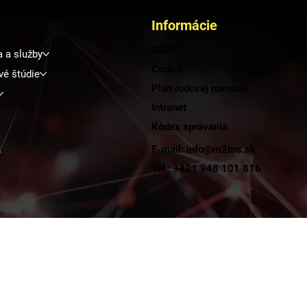
Informácie
GDPR
a a služby
Cookie
vé štúdie
Plán rodovej rovnosti
Intranet
Kódex správania
E-mail: info@m2ms.sk
y
Tel.: +421 948 101 816