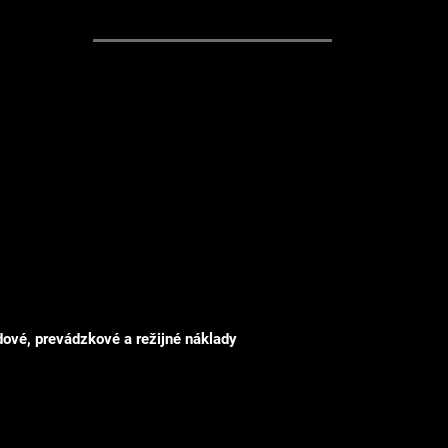
základe merateľných výsledkov.
xi
-30 %
ové, prevádzkové a režijné náklady