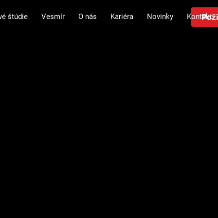
Poži
vé štúdie
Vesmír
O nás
Kariéra
Novinky
Kontakt
 začína u nás