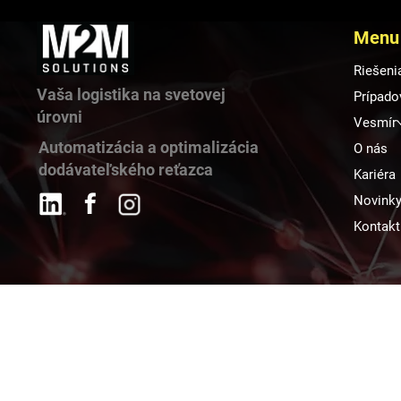
Menu
Riešeni
Vaša logistika na svetovej
Prípado
úrovni
Vesmír
Automatizácia a optimalizácia
O nás
dodávateľského reťazca
Kariéra
Novink
Kontakt