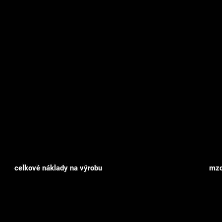
ý dopad majú naše riešenia v pra
-8 %
celkové náklady na výrobu
mzd