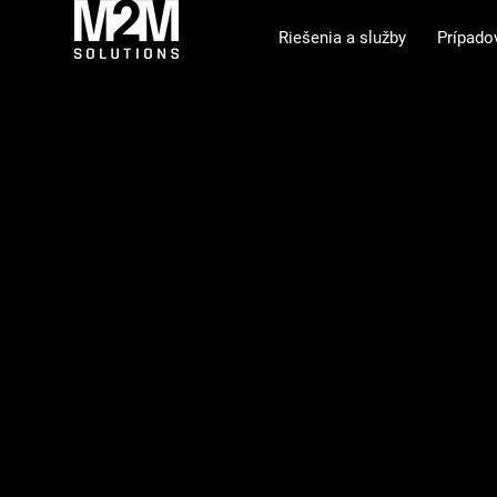
Riešenia a služby
Prípado
Objavte budú
vesmírnymi 