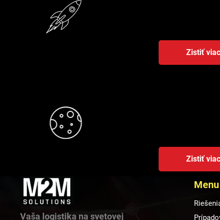
obchodovanie s pr
znižovať náklady a
Zistiť via
EURO2M
Ako člen združeni
dopravy, energeti
systémami a prená
Zistiť via
Menu
Riešeni
Vaša logistika na svetovej
Prípado