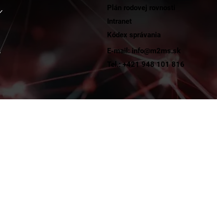
Plán rodovej rovnosti
Intranet
Kódex správania
E-mail: info@m2ms.sk
y
Tel.: +421 948 101 816