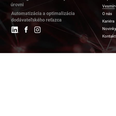
úrovni
Vesmír
Automatizácia a optimalizácia
O nás
dodávateľského reťazca
Kariéra
Novink
Kontakt