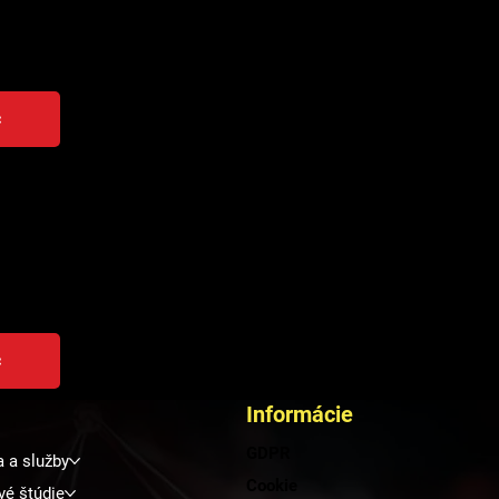
ebytkovými alebo oneskorenými dielmi medzi overenými partnermi.
 posilňovať odolnosť dodávateľského reťazca.
c
OON
a EURO2MOON spolupracujeme s európskymi partnermi na vývoji tech
ky a využívania zdrojov na Mesiaci (ISRU). Účasť v tomto projek
šať získané know-how do priemyselných riešení.nie vychystávania 
c
Informácie
GDPR
a a služby
Cookie
vé štúdie