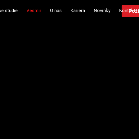
Poži
vé štúdie
Vesmír
O nás
Kariéra
Novinky
Kontakt
cnosť s našim
projektmi