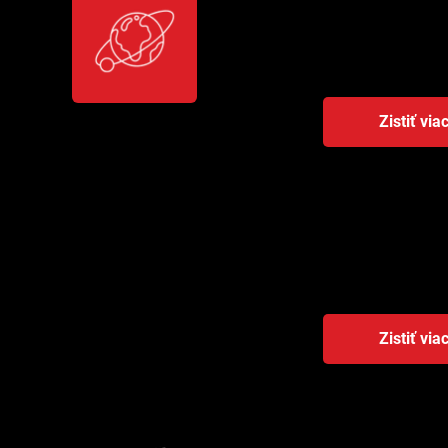
nezmapovaných pro
dronov v skladoch
procesy.
Zistiť via
Sprostre
Projekt vyvíja pla
efektívne plánovan
cloudovú platformu
Zistiť via
Logistick
Platforma pre int