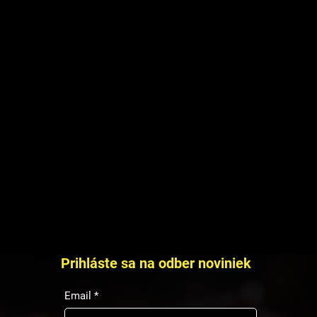
 Riešenie pomáha skracovať projektové meškania,
nológií pre dlhodobé lunárne misie, vrátane udržateľnej
te nám umožňuje pracovať s komplexnými autonómnymi
pri rastúcom objeme objednávok a tlaku na presnosť.
Prihláste sa na odber noviniek
Email
*