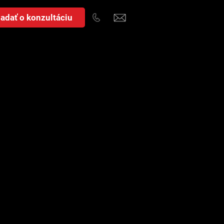
adať o konzultáciu
i