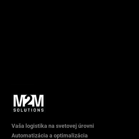
potrebujú presné dáta pre OEE a optimalizáciu
procesov,
prepájate viacero systémov (AMR, M2L, WMS) a chýba
vám vizuálny kontext.
Vision sa neoplatí, ak:
prevádzka je jednoduchá, stabilná a dobre prehľadná,
procesy nevyžadujú sledovanie pohybu alebo vizuálnu
kontrolu,
nevznikajú situácie, kde by vizuálne dáta priniesli
lepšie rozhodovanie.
Vaša logistika na svetovej úrovni
Automatizácia a optimalizácia