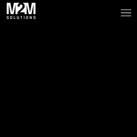
Vizuálna
detekcia pre
bezpečnosť
a efektivitu