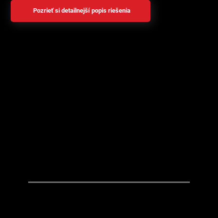
Pozrieť si detailnejší popis riešenia
01.
AUTOMATIZÁCIA A
OPTIMALIZÁCIA
Detekcia objektov, inventarizácia, monitoring a
vizuálna kontrola stavu strojov (OEE) v reálnom
čase.