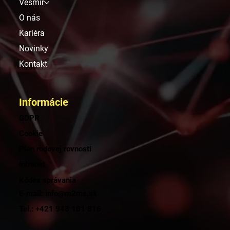
Vesmír
O nás
Kariéra
Novinky
Kontakt
Informácie
GDPR
Cookie
Plán rodovej rovnosti
Intranet
Kódex správania
E-mail: info@m2ms.sk
Tel.: +421 948 101 816