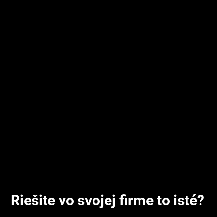
Zamestnanci
285 000
Nasadené systémy
Interaktívne návody
Riešite vo svojej firme to isté?