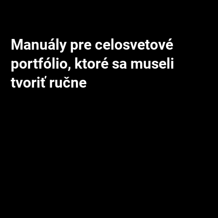
Manuály pre celosvetové
portfólio, ktoré sa museli
tvoriť ručne
Daimler AG je celosvetový výrobca vozidiel značiek
Mercedes-Benz, Maybach, AMG, Smart a Setra, so 285-
tisíc zamestnancami a ročným obratom 172,7 miliardy eur.
V záujme zlepšovania kvality služieb zákazníkom a ochrany
životného prostredia chcel Daimler poskytnúť svojim
zákazníkom kvalitné interaktívne príručky k automobilom
namiesto klasických tlačených manuálov.
Problém bol v tom, že udržiavanie a vytváranie
používateľských manuálov pre tak široké portfólio