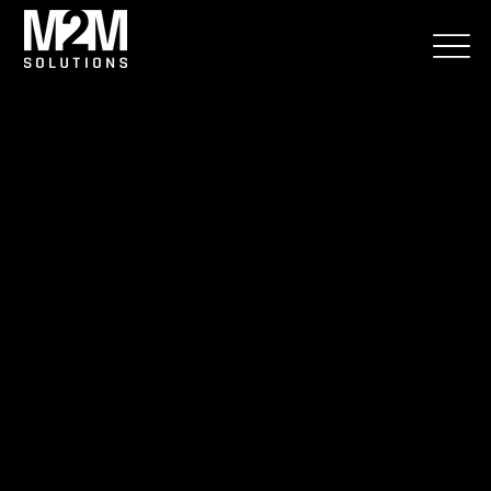
PRÍPADOVÁ ŠTÚDIA — DIGITÁLNE
POUŽÍVATEĽSKÉ MANUÁLY, AUTOMOBILOVÝ
PRIEMYSEL
O 65 %
menej
času
na