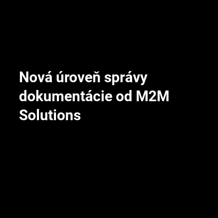
Nová úroveň správy
dokumentácie od M2M
Solutions
Jeden systém pre viacero značiek
Mercedes, Smart aj Evobus majú svoj vlastný dizajn,
ale bežia v rámci jedného spoločného systému správy
obsahu — nie troch oddelených riešení.
Zmena sa prejaví okamžite všade
Akonáhle administrátor potvrdí zmenu, prejaví sa ihneď