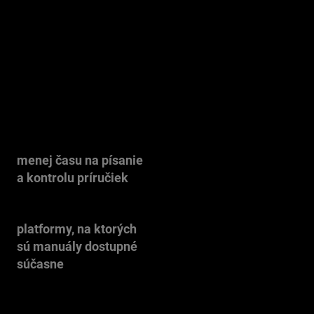
digitálne návody jedným systémom
interaktívnych manuálov — dostupným na
mobile, tablete aj počítači, vo viacerých
jazykoch a pre tri rôzne značky súčasne.
-65 %
3 dizajny
menej času na písanie
pre Mercedes, Smart a
a kontrolu príručiek
Evobus v jednom systéme
iOS · Android · Web
platformy, na ktorých
sú manuály dostupné
súčasne