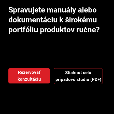
Spravujete manuály alebo
dokumentáciu k širokému
portfóliu produktov ručne?
Rezervujte si 30-minútovú nezáväznú konzultáciu.
Prejdeme vaše procesy a ukážeme vám orientačný
odhad úspory času aj nákladov.
Rezervovať
Stiahnuť celú
konzultáciu
prípadovú štúdiu (PDF)