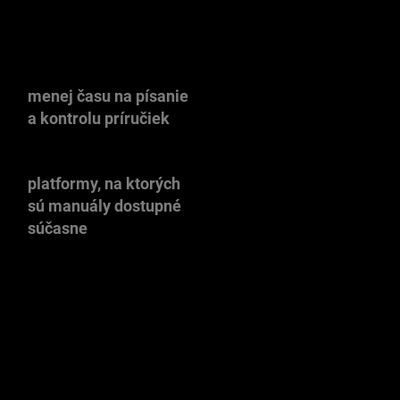
-65 %
3 dizajny
menej času na písanie
pre Mercedes, Smart a
a kontrolu príručiek
Evobus v jednom systéme
iOS · Android · Web
platformy, na ktorých
sú manuály dostupné
súčasne
Ďalšie prevádzkové zlepšenia
Výrazne kratší čas na zaškolenie pracovníka do systému.
Minimalizovaná chybovosť pri tvorbe a aktualizácii