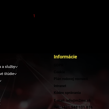
1
2
3
4
5
Informácie
GDPR
a a služby
Cookie
vé štúdie
Plán rodovej rovnosti
Intranet
Kódex správania
E-mail: info@m2ms.sk
y
Tel.: +421 948 101 816