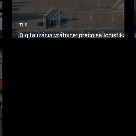
TLS
Digitalizácia vrátnice: prečo sa logistika
začína ešte pred skladom