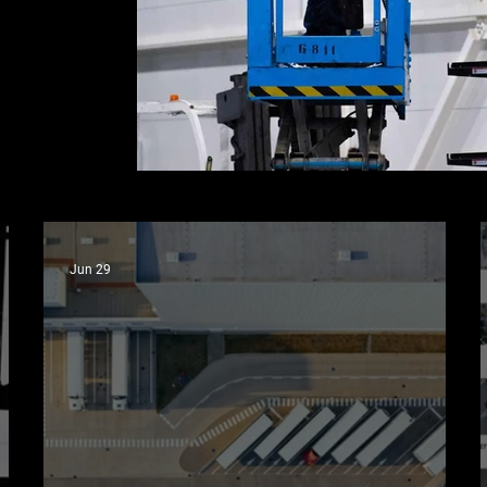
riek tomu sa
stretávame s
Jun 29