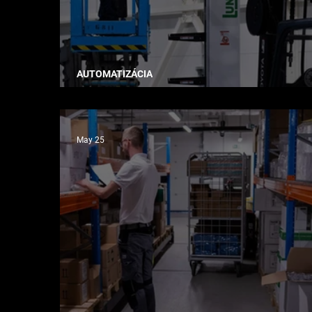
AUTOMATIZÁCIA
Čoho sa firmy pri AMR boja najviac?
May 25