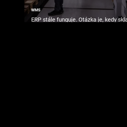
WMS
ERP stále funguje. Otázka je, kedy skl
potrebuje WMS systém