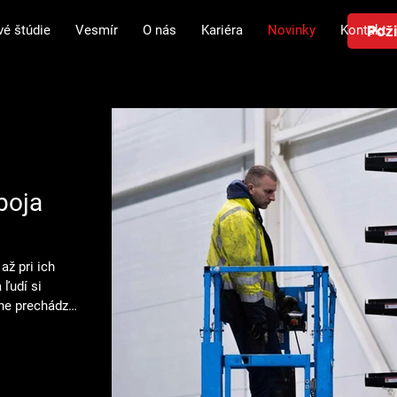
Poži
vé štúdie
Vesmír
O nás
Kariéra
Novinky
Kontakt
boja
až pri ich
 ľudí si
čne prechádza
ky prepravuje
dnes dosiahla
kážu
ť sa prekážkam