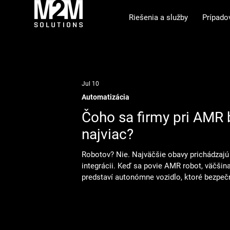
Riešenia a služby
Prípado
Jul 10
Automatizácia
Čoho sa firmy pri AMR 
najviac?
Robotov? Nie. Najväčšie obavy prichádzajú 
integrácii. Keď sa povie AMR robot, väčšina
predstaví autonómne vozidlo, ktoré bezpe
skladom alebo výrobnou halou a automatic
materiál. Technológia samotných robotov 
vysokú úroveň. Moderné AMR roboty sa do
samostatne orientovať v priestore, vyhýba