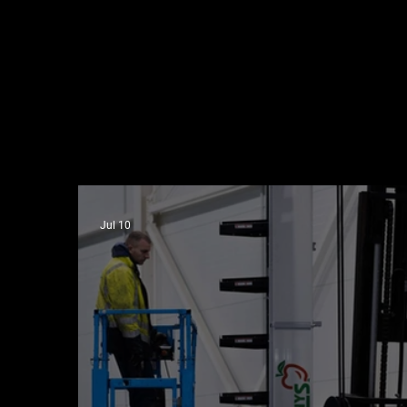
a bezpečne sa pohybovať medzi ľuďmi. Nap
pri rozhovoroch so zákazníkmi opakovane 
rovnaký
Jul 10