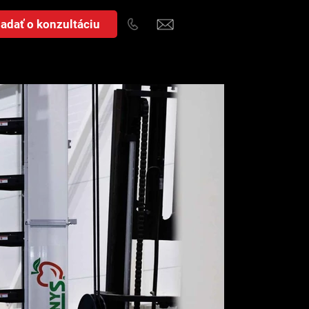
adať o konzultáciu