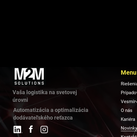
Menu
Riešeni
Vaša logistika na svetovej
Prípado
úrovni
Vesmír
Automatizácia a optimalizácia
O nás
dodávateľského reťazca
Kariéra
Novink