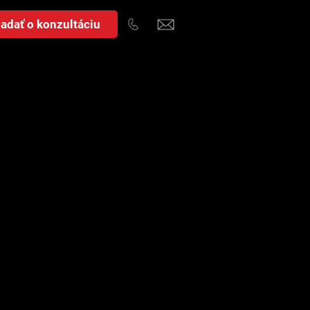
adať o konzultáciu