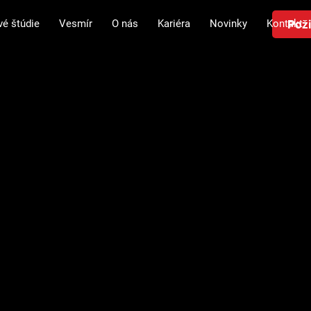
Poži
vé štúdie
Vesmír
O nás
Kariéra
Novinky
Kontakt
iešenie pre
iemysel