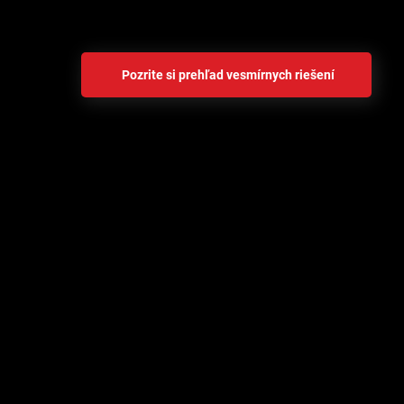
systémov, aby sme tieto výzvy riešili priamo.
Pozrite si prehľad vesmírnych riešení