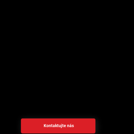
Vyberte sa smerom k udrža
vesmírnemu priemyslu
Vydajte sa na cestu inovácií a spolupráce s M2M Solutio
katalyzátorom budúcnosti, v ktorej bude vývoj vesmírnyc
ale aj ekonomicky životaschopný. Pridajte sa k nám a 
hranicu vesmírneho výskumu.
Kontaktujte nás