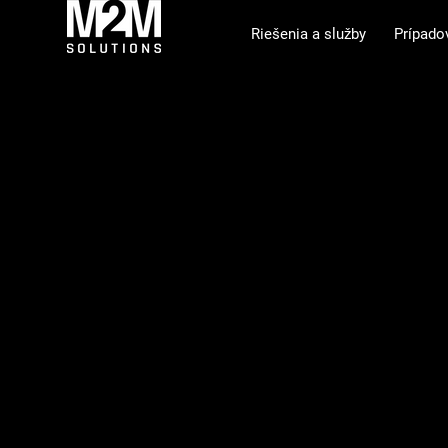
Riešenia a služby
Prípado
Logistické r
vesmírny pr