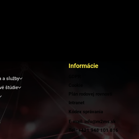
Informácie
GDPR
a a služby
Cookie
vé štúdie
Plán rodovej rovnosti
Intranet
Kódex správania
E-mail: info@m2ms.sk
y
Tel.: +421 948 101 816