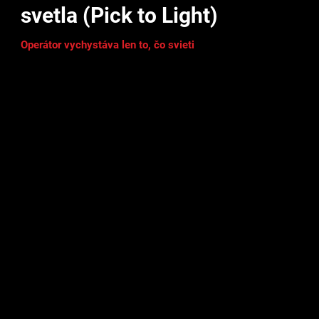
svetla (Pick to Light)
Operátor vychystáva len to, čo svieti
Vizuálna navigácia prostredníctvom LED signalizácie
ukáže operátorovi presne tie pozície, z ktorých má v
danej chvíli vychystávať — bez ohľadu na to, ako sa
sortiment alebo rozmiestnenie tovaru medzičasom
zmenili. Operátor tak nepotrebuje poznať sklad
naspamäť ani sledovať papierový zoznam pozícií,
ktorý sa so sezónou stále mení.
Vizuálna navigácia prostredníctvom LED signalizácie
pre vychystávanie tovaru.
Operátor vychystáva len pozície označené farbou —
bez závislosti na pamäti alebo skúsenosti.
Jednoduché prevedenie a rýchla inštalácia bez
odstávky prevádzky.