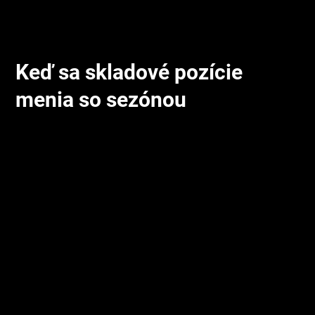
partnera Anasoft.
Keď sa skladové pozície
menia so sezónou
Hortim prevádzkuje v Senci sklad ovocia a zeleniny, kde sa
ponuka tovaru mení podľa sezóny — a spolu s ňou aj
rozmiestnenie tovaru na skladových pozíciách. Náš partner
Anasoft, ktorý pre Hortim dodáva WMS systém, dostal od
zákazníka požiadavku na zrýchlenie a zefektívnenie
vychystávacieho procesu.
Práve časté zmeny skladových pozícií kvôli sezónnosti
robili z minimalizácie chybovosti kľúčovú prioritu — operátor
sa nemôže spoliehať na pamäť ani zabehnuté zvyky, keď sa
umiestnenie tovaru priebežne mení. K tomu pridala