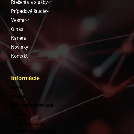
Riešenia a služby
Prípadové štúdie
Vesmír
O nás
Kariéra
Novinky
Kontakt
Informácie
GDPR
Cookie
Plán rodovej rovnosti
Intranet
Kódex správania
E-mail: info@m2ms.sk