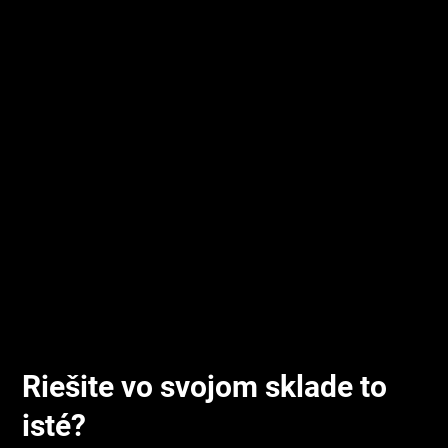
Partner projektu
Anasoft (WMS)
Nasadené systémy
M2L (Pick to Light)
Riešite vo svojom sklade to
isté?