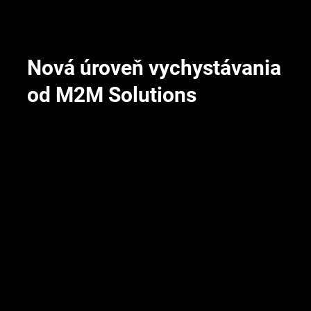
Nová úroveň vychystávania
od M2M Solutions
Integrácia do cudzieho WMS
M2L sme napojili priamo na WMS systém partnera
Anasoft — dôkaz, že vieme fungovať aj ako súčasť
širšieho riešenia, nie len ako izolovaný dodávateľ.
Odolné voči sezónnosti
Systém sa prispôsobuje meniacim sa skladovým
pozíciám v reálnom čase — operátor sa nemusí učiť
sklad nanovo pri každej sezónnej zmene sortimentu.
Overené v náročnom prostredí