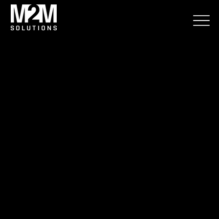
PRÍPADOVÁ ŠTÚDIA — SKLAD OVOCIA A
ZELENINY
Sezónne
zmeny v
sklade už