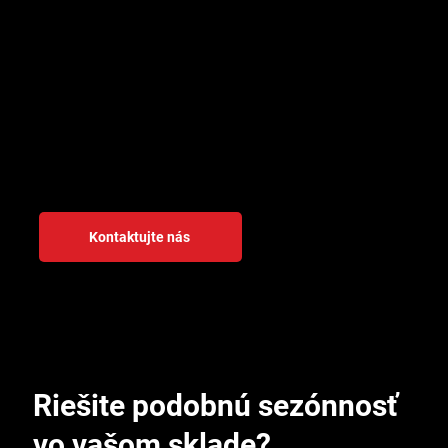
Riešenie spoľahlivo funguje aj v chladenom sklade pri
teplote okolo 5 °C — nie je to technológia navrhnutá
len pre kancelárske podmienky.
Rýchla inštalácia bez odstávky
Jednoduché prevedenie umožňuje nasadenie bez
dlhého odstavenia prevádzky — dôležité pri sklade,
ktorý musí fungovať nepretržite.
Kontaktujte nás
Riešite podobnú sezónnosť
vo vašom sklade?