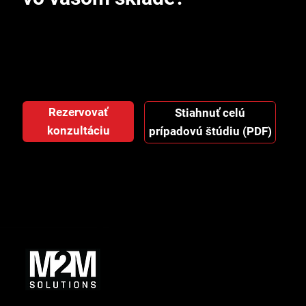
Rezervujte si 30-minútovú nezáväznú konzultáciu.
Prejdeme vaše procesy a ukážeme vám orientačný
odhad úspory času aj nákladov.
Rezervovať
Stiahnuť celú
konzultáciu
prípadovú štúdiu (PDF)