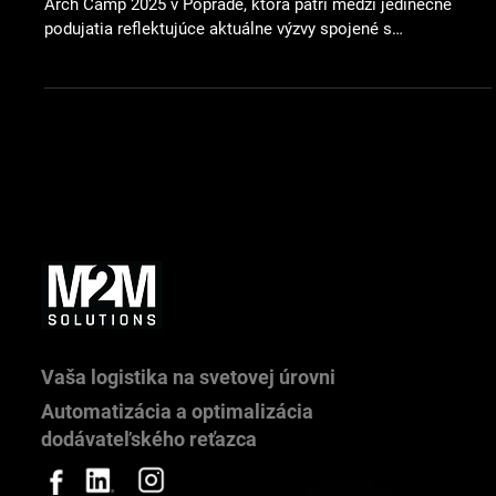
Skúsenosť z nemocnice Bory.
Naša spoločnosť sa v júni zúčastnila konferencie Metro
Arch Camp 2025 v Poprade, ktorá patrí medzi jedinečné
podujatia reflektujúce aktuálne výzvy spojené s
digitalizáciou, automatizáciou, inteligentným riadením miest
a energetiky. V prostredí plnom odborníkov a lídrov z
rôznych oblastí, medzi ktorými bola aj oblasť healthcare,
sme mali možnosť prezentovať naše riešenia internej
logistiky pre Nemocnicu Bory (Penta Hospitals). Inovácie v
nemocničnej logistike V rámci sekcie He
Vaša logistika na svetovej úrovni
Automatizácia a optimalizácia