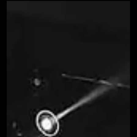
zisťujú, že problém nie je v tom, ako logistiku privolať.
Problém je v tom, ako ju riadiť. Keď logistika funguje len na
základe požiadaviek V jednoduchšej prevádzke môže
logistický call systém fungovať veľm