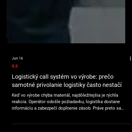
Jun 16
ILS
Logistický call systém vo výrobe: prečo
samotné privolanie logistiky často nestačí
Keď vo výrobe chýba materiál, najdôležitejšia je rýchla
reakcia. Operátor odošle požiadavku, logistika dostane
informáciu a zabezpečí doplnenie zásob. Práve preto sa
logistický call systém stal bežnou súčasťou mnohých
výrobných podnikov. S rastúcou výrobou však firmy často