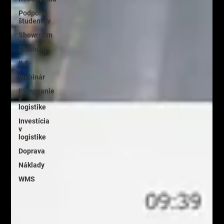
Podpora
študentov
Showroom
Phishing
ILS
Webinár
Plánovanie
v
logistike
Investícia
v
logistike
Doprava
Náklady
WMS