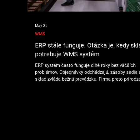
May 25
WMS
ERP stále funguje. Otázka je, kedy skl
potrebuje WMS systém
ERP systém často funguje dlhé roky bez väčších
problémov. Objednávky odchádzajú, zásoby sedia 
sklad zvláda bežnú prevádzku. Firma preto prirodz
predpokladá, že nie je dôvod robiť väčšiu zmenu. 
určitom bode sa však začnú opakovať tie isté situ
Príjem trvá dlhšie než predtým, skladníci hľadajú t
podľa vlastnej skúsenosti, nové posily potrebujú d
zaškolenie a počas špičiek sa sklad dostáva pod t
Nejde o jeden veľký problém. Ide o signál, že skla
začína pr