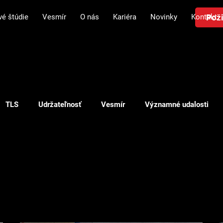
Poži
vé štúdie
Vesmír
O nás
Kariéra
Novinky
Kontakt
TLS
Udržateľnosť
Vesmír
Významné udalosti
Plánovanie v logistike
Investícia v logistike
Doprava
nky