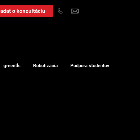
adať o konzultáciu
greentls
Robotizácia
Podpora študentov
Náklady
WMS