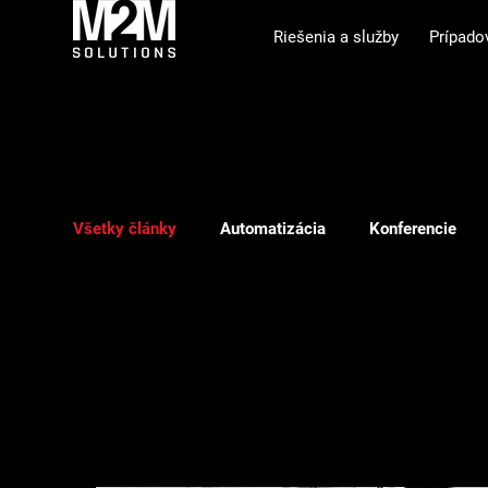
Riešenia a služby
Prípado
Všetky články
Automatizácia
Konferencie
Showroom
Phishing
ILS
Webinár
Všetky člá