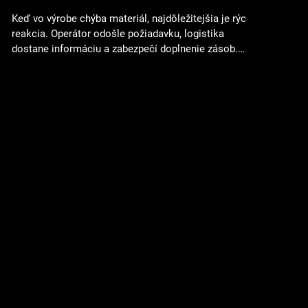
Keď vo výrobe chýba materiál, najdôležitejšia je rýchla
reakcia. Operátor odošle požiadavku, logistika
dostane informáciu a zabezpečí doplnenie zásob.
Práve preto sa logistický call systém stal bežnou
súčasťou mnohých výrobných podnikov. S rastúcou
výrobou však firmy často zisťujú, že problém nie je v
tom, ako logistiku privolať. Problém je v tom, ako ju
riadiť. Keď logistika funguje len na základe požiadaviek
V jednoduchšej prevádzke môže logistický call systém
fungovať veľm