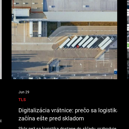
Jun 29
TLS
Digitalizácia vrátnice: prečo sa logistika
začína ešte pred skladom
ich
i
Skôr než sa logistika dostane do skladu, rozhoduje sa