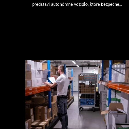
predstaví autonómne vozidlo, ktoré bezpečne
prechádza skladom alebo výrobnou halou a
automaticky prepravuje materiál. Technológia
samotných robotov dnes dosiahla vysokú úroveň.
Moderné AMR roboty sa dokážu samostatne
orientovať v priestore, vyhýbať sa prekážkam a
bezpečne sa pohybovať medzi ľuďmi. Napriek tom
pri rozhovoroch so zákazníkmi opakovane stretá
s rovnaký