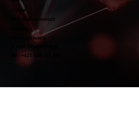
GDPR
Cookie
Plán rodovej rovnosti
Intranet
Kódex správania
E-mail: info@m2ms.sk
Tel.: +421 948 101 816