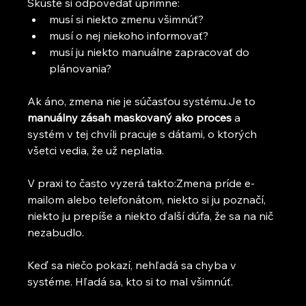
Skúste si odpovedať úprimne:
musí si niekto zmenu všimnúť?
musí o nej niekoho informovať?
musí ju niekto manuálne zapracovať do 
plánovania?
Ak áno, zmena nie je súčasťou systému.Je to 
manuálny zásah maskovaný ako proces
 a 
systém v tej chvíli pracuje s dátami, o ktorých 
všetci vedia, že už neplatia.
V praxi to často vyzerá takto:Zmena príde e-
mailom alebo telefonátom, niekto si ju poznačí, 
niekto ju prepíše a niekto ďalší dúfa, že sa na nič 
nezabudlo.
Keď sa niečo pokazí, nehľadá sa chyba v 
systéme. Hľadá sa, kto si to mal všimnúť.