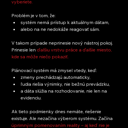
vyberiete.
Problém je v tom, že:
systém nemá prístup k aktuálnym dátam,
alebo na ne nedokáže reagovať sám.
V takom prípade neprinesie nový nástroj pokoj. 
Prinesie len
 ďalšiu vrstvu práce a ďalšie miesto, 
kde sa môže niečo pokaziť.
Plánovací systém má zmysel vtedy, keď:
zmeny prechádzajú automaticky,
ľudia riešia výnimky, nie bežnú prevádzku,
a dáta slúžia na rozhodovanie, nie len na 
evidenciu.
Ak tieto podmienky dnes nemáte, riešenie 
existuje. Ale nezačína výberom systému. Začína
úprimným pomenovaním reality – aj keď nie je 