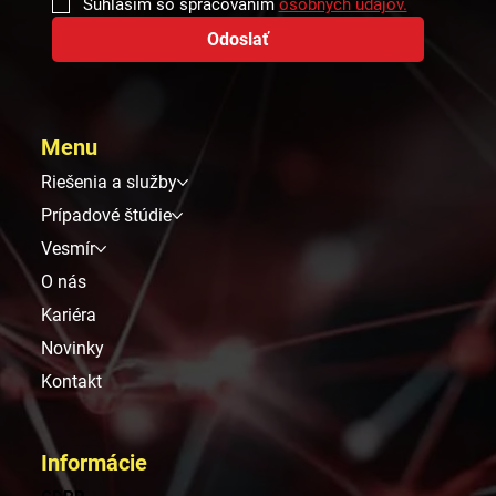
Súhlasím so spracovaním 
osobných údajov.
Odoslať
Menu
Riešenia a služby
Prípadové štúdie
Vesmír
O nás
Kariéra
Novinky
Kontakt
Informácie