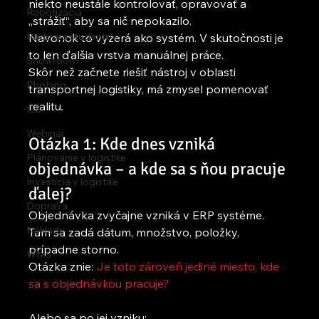
niekto neustále kontrolovať, opravovať a 
Robotizácia
„strážiť“, aby sa nič nepokazilo.
Podpora študentov
Navonok to vyzerá ako systém. V skutočnosti je 
to len ďalšia vrstva manuálnej práce.
Showroom
Skôr než začnete riešiť nástroj v oblasti 
Phishing
transportnej logistiky, má zmysel pomenovať 
realitu
.
ILS
Webinár
Otázka 1: Kde dnes vzniká 
Plánovanie v logistike
objednávka – a kde sa s ňou pracuje 
Investícia v logistike
ďalej?
Doprava
Objednávka zvyčajne vzniká v ERP systéme. 
Náklady
Tam sa zadá dátum, množstvo, položky, 
prípadne storno.
WMS
Otázka znie: 
Je toto zároveň jediné miesto, kde 
sa s objednávkou pracuje?
Alebo sa po jej vzniku: