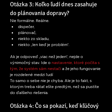
Otázka 3: Koľko ľudí dnes zasahuje 
do plánovania dopravy?
Nie formálne. Reálne.
dispečer,
plánovač,
niekto zo skladu,
niekto „len keď je problém“.
Ak je odpoveď „viac než jeden“, nejde o 
výnimočný stav. Ide o
 nastavenie, ktoré počíta s 
tým, že systém sám nestačí
 a že jeho fungovanie 
je rozdelené medzi ľudí
To samo o sebe nie je chyba. Ale je to fakt, s 
ktorým treba rátať ešte predtým, než sa pustíte 
do ďalšieho riešenia.
Otázka 4: Čo sa pokazí, keď kľúčový 