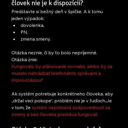
človek nie je k dispozícii?
Predstavte si bežný deň v špičke. A k tomu 
jeden výpadok:
dovolenka,
PN,
zmena smeny.
Otázka neznie, či by to bolo nepríjemné.
Otázka znie:
Fungovalo by plánovanie rovnako, alebo by sa 
muselo nahrádzať telefonátmi, správami a 
improvizáciou?
Ak systém potrebuje konkrétneho človeka, aby 
„držal veci pokope“, problém nie je v ľuďoch.Je 
v tom, že 
systém nepreberá zodpovednosť za 
zmeny a bez človeka prestáva fungovať.