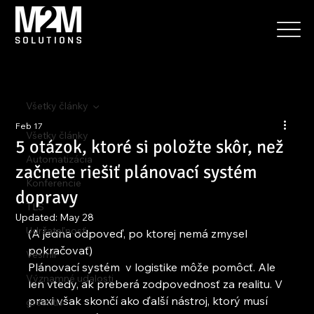
Všetky články
Feb 17
Všetky články
5 otázok, ktoré si položte skôr, než
Automatizácia
začnete riešiť plánovací systém
Konferencie
dopravy
TLS
Updated:
May 28
Udržateľnosť
(A jedna odpoveď, po ktorej nemá zmysel 
pokračovať)
Vesmír
Plánovací systém  v logistike môže pomôcť. Ale 
Významné udalosti
len vtedy, ak preberá zodpovednosť za realitu. V 
praxi však skončí ako ďalší nástroj, ktorý musí 
greentls