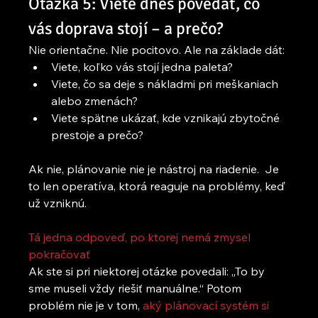
Otázka 5: Viete dnes povedať, čo 
vás doprava stojí – a prečo?
Nie orientačne. Nie pocitovo. Ale na základe dát:
Viete, koľko vás stojí jedna paleta?
Viete, čo sa deje s nákladmi pri meškaniach 
alebo zmenách?
Viete spätne ukázať, kde vznikajú zbytočné 
prestoje a prečo?
Ak nie, plánovanie nie je nástroj na riadenie.  Je 
to len operatíva, ktorá reaguje na problémy, keď 
už vzniknú.
Tá jedna odpoveď, po ktorej nemá zmysel 
pokračovať
Ak ste si pri niektorej otázke povedali: „To by 
sme museli vždy riešiť manuálne.“ Potom  
problém nie je v tom,
 aký plánovací systém si 