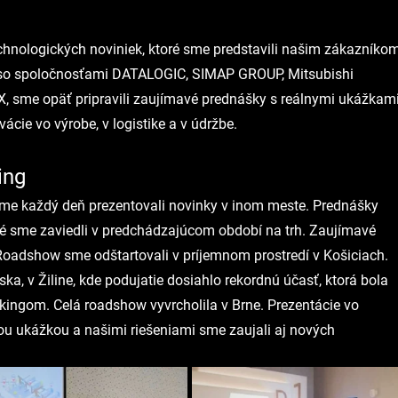
hnologických noviniek, ktoré sme predstavili našim zákazníkom
ci so spoločnosťami DATALOGIC, SIMAP GROUP, Mitsubishi 
, sme opäť pripravili zaujímavé prednášky s reálnymi ukážkami
ácie vo výrobe, v logistike a v údržbe.
ing
h sme každý deň prezentovali novinky v inom meste. Prednášky 
ré sme zaviedli v predchádzajúcom období na trh. Zaujímavé 
oadshow sme odštartovali v príjemnom prostredí v Košiciach. 
a, v Žiline, kde podujatie dosiahlo rekordnú účasť, ktorá bola 
ingom. Celá roadshow vyvrcholila v Brne. Prezentácie vo 
ou ukážkou a našimi riešeniami sme zaujali aj nových 