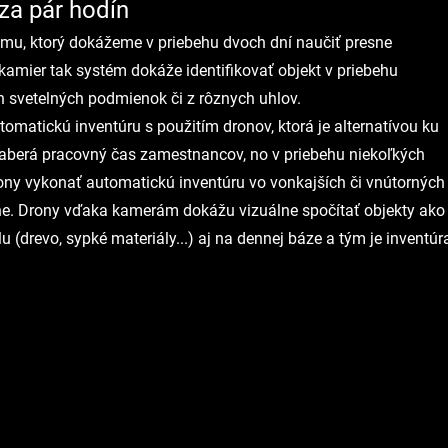
za pár hodín
ému, ktorý dokážeme v priebehu dvoch dní naučiť presne 
amier tak systém dokáže identifikovať objekt v priebehu 
h svetelných podmienok či z rôznych uhlov.
omatickú inventúru s použitím dronov, ktorá je alternatívou ku 
ezaberá pracovný čas zamestnancov, no v priebehu niekoľkých 
ny vykonať automatickú inventúru vo vonkajších či vnútorných
e. Drony vďaka kamerám dokážu vizuálne spočítať objekty ako
u (drevo, sypké materiály...) aj na dennej báze a tým je inventúr