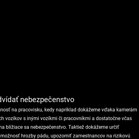
dvídať nebezpečenstvo
čnosť na pracovisku, kedy napríklad dokážeme vďaka kamerám 
ch vozíkov s inými vozíkmi či pracovníkmi a dostatočne včas 
na blížiace sa nebezpečenstvo. Taktiež dokážeme určiť 
ť možnosť hrozby pádu, upozorniť zamestnancov na rizikovú 