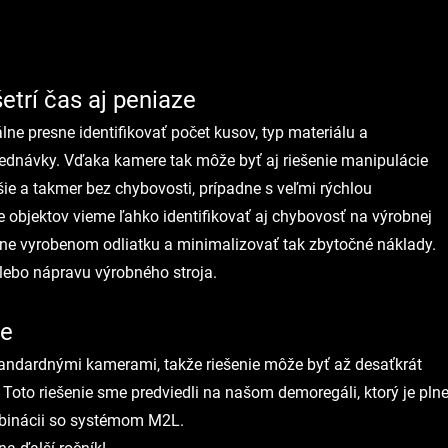
etrí čas aj peniaze
ne presne identifikovať počet kusov, typ materiálu a 
ednávky. Vďaka kamere tak môže byť aj riešenie manipulácie 
šie a takmer bez chybovosti, prípadne s veľmi rýchlou 
 objektov vieme ľahko identifikovať aj chybovosť na výrobnej 
ybne vyrobenom odliatku a minimalizovať tak zbytočné náklady. 
lebo nápravu výrobného stroja.
ie
andardnými kamerami, takže riešenie môže byť až desaťkrát 
 Toto riešenie sme predviedli na našom demoregáli, ktorý je plne
mbinácii so systémom M2L.