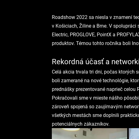
Roadshow 2022 sa niesla v znamení tec
v Košiciach, Žiline a Brne. V spoluprá
Electric, PROGLOVE, PointX a PROFYLAX
produktov. Témou tohto ročníka boli Inov
Rekordná účasť a network
Celá akcia trvala tri dni, počas ktorýc
boli zamerané na nové technológie, kto
prednášky prezentované naprieč celou R
Pokračovali sme v mieste nášho pôsobisk
zároveň spojená so zaujímavým network
všetkých mestách sme doplnili praktick
potenciálnych zákazníkov.