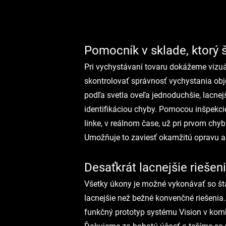
Pomocník v sklade, ktorý š
Pri vychystávaní tovaru dokážeme vizuál
skontrolovať správnosť vychystania obj
podľa svetla oveľa jednoduchšie, lacnej
identifikáciou chyby. Pomocou inšpekcie
linke, v reálnom čase, už pri prvom ch
Umožňuje to zaviesť okamžitú opravu a
Desaťkrát lacnejšie riešen
Všetky úkony je možné vykonávať so št
lacnejšie než bežné konvenčné riešenia.
funkčný prototyp systému Vision v ko