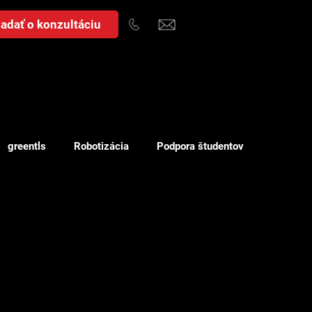
adať o konzultáciu
greentls
Robotizácia
Podpora študentov
Náklady
WMS