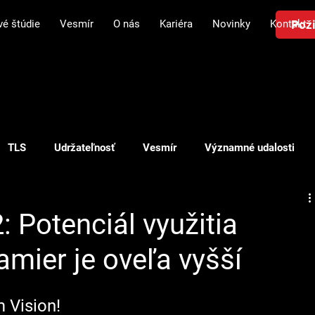
Poži
vé štúdie
Vesmír
O nás
Kariéra
Novinky
Kontakt
TLS
Udržateľnosť
Vesmír
Významné udalosti
Plánovanie v logistike
Investícia v logistike
Doprava
 Potenciál využitia
mier je oveľa vyšší
 Vision!