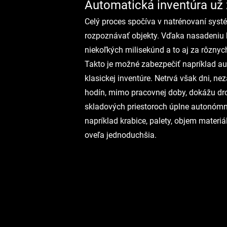
Automatická inventúra už 
Celý proces spočíva v natrénovaní syst
rozpoznávať objekty. Vďaka nasadeniu k
niekoľkých milisekúnd a to aj za rôznyc
Takto je možné zabezpečiť napríklad aut
klasickej inventúre. Netrvá však dni, n
hodín, mimo pracovnej doby, dokážu dro
skladových priestoroch úplne autonómn
napríklad krabice, palety, objem materiál
oveľa jednoduchšia.