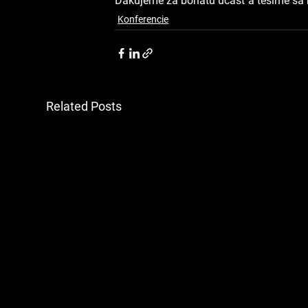
Ďakujeme za bohatú účasť a tešíme sa n
Konferencie
Related Posts